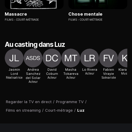
Massacre
Chose mentale
FILMS
COURT-MÉTRAGE
FILMS
COURT-MÉTRAGE
Au casting dans Luz
Jasmin
Andrea
David
Masha
Lo Rivera
Fabien
Klara Fi
Lord
Sanchez
Coburn
Tokareva
Acteur
Virayie
Musicie
Réalisatrice
del Solar
Acteur
Acteur
Scénariste
Acteur
Regarder la TV en direct
/
Programme TV
/
Films en streaming
/
Court-métrage
/
Luz