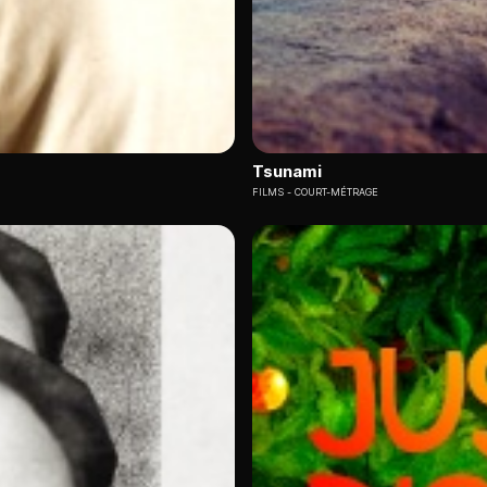
Tsunami
FILMS
COURT-MÉTRAGE