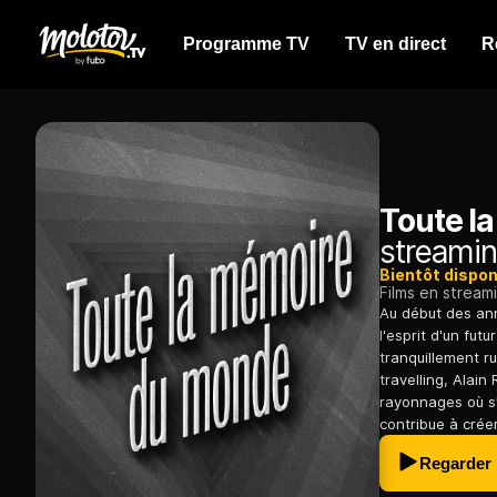
Programme TV
TV en direct
R
Toute l
streamin
Bientôt dispon
Films en stream
Au début des ann
l'esprit d'un fut
tranquillement ru
travelling, Alain
rayonnages où s'
contribue à crée
Regarder