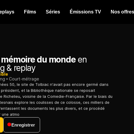
eplays
Films
Séries
Émissions TV
Nos offre
a mémoire du monde
en
g & replay
ible
ing
Court-métrage
ées 50, le site de Tolbiac n'avait pas encore germé dans
ur président, et la Bibliothèque nationale se reposait
e Richelieu, voisine de la Comedie-Française. Par le biais du
 Resnais explore les coulisses de ce colosse, ces milliers de
entassent les documents les plus divers, et ce procédé
r une atmo
Enregistrer