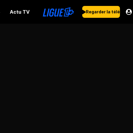
Actu TV
s
Regarder la télé