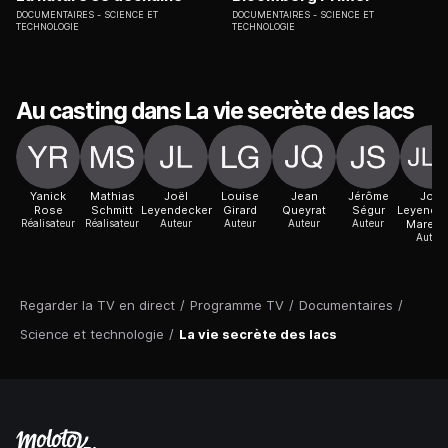
DOCUMENTAIRES
SCIENCE ET
DOCUMENTAIRES
SCIENCE ET
TECHNOLOGIE
TECHNOLOGIE
Au casting dans La vie secrète des lacs
Yanick
Mathias
Joël
Louise
Jean
Jérôme
Joël
Rose
Schmitt
Leyendecker
Girard
Queyrat
Ségur
Leyende
Réalisateur
Réalisateur
Auteur
Auteur
Auteur
Auteur
Marech
Auteur
Regarder la TV en direct
/
Programme TV
/
Documentaires
/
Science et technologie
/
La vie secrète des lacs