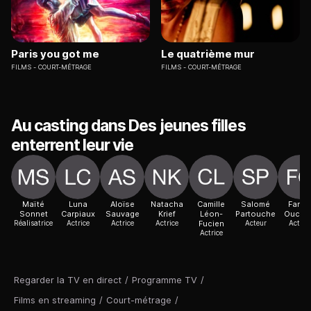
Paris you got me
Le quatrième mur
FILMS
COURT-MÉTRAGE
FILMS
COURT-MÉTRAGE
Au casting dans Des jeunes filles
enterrent leur vie
Maïté
Luna
Aloïse
Natacha
Camille
Salomé
Farid
Sonnet
Carpiaux
Sauvage
Krief
Léon-
Partouche
Oucha
Réalisatrice
Actrice
Actrice
Actrice
Fucien
Acteur
Actric
Actrice
Regarder la TV en direct
/
Programme TV
/
Films en streaming
/
Court-métrage
/