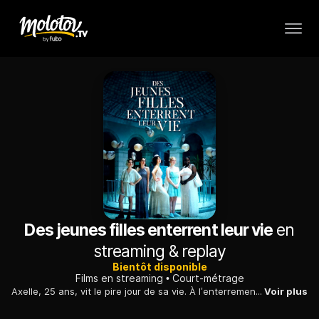
Des jeunes filles enterrent leur vie
en
streaming & replay
Bientôt disponible
Films en streaming
Court-métrage
Axelle, 25 ans, vit le pire jour de sa vie. À l’enterrement de vie de jeune fille de sa sœur, dans un centre thermal en pleine montagne près d’un village étrangement éteint, son malaise est criant. Heureusement, parmi les invitées, il y a Marguerite. Au détour d’un regard, l’amour surgit...
Voir plus