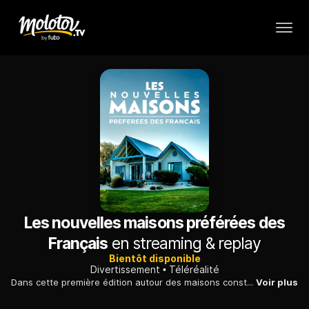
Les nouvelles maisons préférées des
Français
en streaming & replay
Bientôt disponible
Divertissement
Téléréalité
Dans cette première édition autour des maisons construites en famille, partez à la découverte de ces 3 couples de néo-entrepreneurs prêts à tout pour réaliser leur rêve. Cette semaine, Camille Cerf vous emmène à la rencontre de ces Français qui se lancent dans la construction de leur propre habitation. Ils sont attirés par de nouveaux concepts toujours plus écologiques et rapides à monter ou par le désir de créer un espace qui leur ressemble. Une aventure épique avec des pièges à éviter mais aussi de grands moments de joie. À Montpellier, Gaël et Madelonne, architectes, ont économisé pendant 10 ans pour s'offrir une superbe villa avec piscine. Ces professionnels ont conçu une maison hors norme avec une structure en containers. Leur habitation sera livrée en une nuit dans leur jardin.
Voir plus