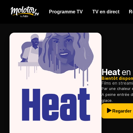
Programme TV
TV en direct
R
Heat
en 
Bientôt dispon
Films en stream
Par une chaleur é
A peine entrée d
glace.
Regarder