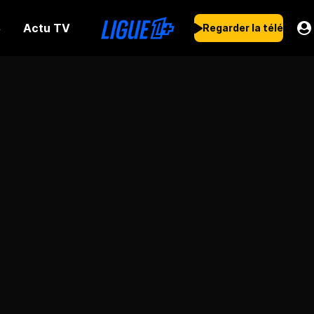
Actu TV
s
Regarder la télé