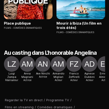
Place publique
Mourir à Ibiza (Un film en
trois étés)
FILMS
COMÉDIES DRAMATIQUES
FILMS
COMÉDIES DRAMATIQUES
Au casting dans L'honorable Angelina
Luigi
Anna
Ave Ninchi
Armando
Franco
Agnese
Ernest
Zampa
Magnani
Actrice
Migliari
Zeffirelli
Dubbini
Almiran
Réalisateur
Actrice
Acteur
Acteur
Acteur
Acteur
Regarder la TV en direct
/
Programme TV
/
Films en streaming
/
Comédies dramatiques
/