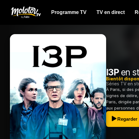
Programme TV
TV en direct
R
I3P
en st
Bientôt dispon
Séries TV en s
À Paris, si des 
signes de délire,
Paris, dirigée pa
aux personnes de
Regarder