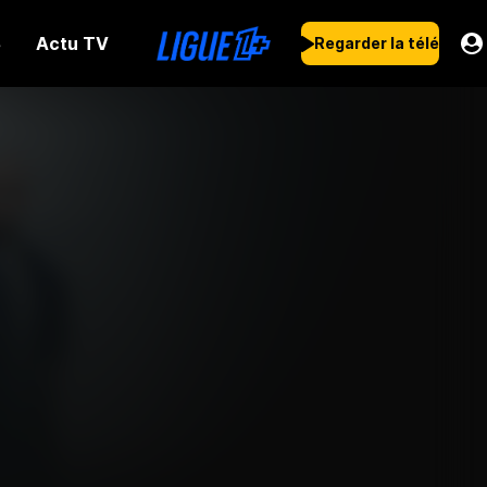
Actu TV
s
Regarder la télé