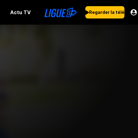
Actu TV
s
Regarder la télé