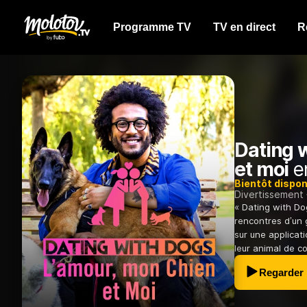
Programme TV
TV en direct
R
Dating w
et moi
en
Bientôt dispon
Divertissement
« Dating with Do
rencontres d’un 
sur une applicat
leur animal de c
Regarder