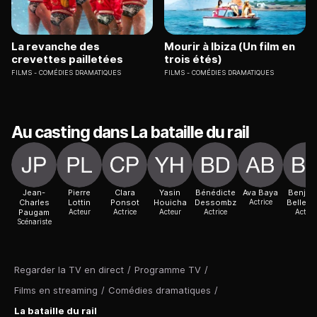
La revanche des
Mourir à Ibiza (Un film en
crevettes pailletées
trois étés)
FILMS
COMÉDIES DRAMATIQUES
FILMS
COMÉDIES DRAMATIQUES
Au casting dans La bataille du rail
Jean-
Pierre
Clara
Yasin
Bénédicte
Ava Baya
Benjam
Charles
Lottin
Ponsot
Houicha
Dessombz
Actrice
Belleco
Paugam
Acteur
Actrice
Acteur
Actrice
Acteur
Scénariste
Regarder la TV en direct
/
Programme TV
/
Films en streaming
/
Comédies dramatiques
/
La bataille du rail