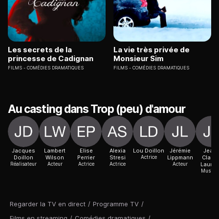
Les secrets de la
La vie très privée de
princesse de Cadignan
Monsieur Sim
FILMS
COMÉDIES DRAMATIQUES
FILMS
COMÉDIES DRAMATIQUES
Au casting dans Trop (peu) d'amour
Jacques
Lambert
Elise
Alexia
Lou Doillon
Jérémie
Jean-
Doillon
Wilson
Perrier
Stresi
Actrice
Lippmann
Claud
Réalisateur
Acteur
Actrice
Actrice
Acteur
Laureu
Musicie
Regarder la TV en direct
/
Programme TV
/
Films en streaming
/
Comédies dramatiques
/