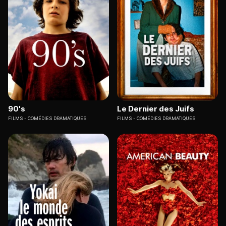
90's
Le Dernier des Juifs
FILMS
COMÉDIES DRAMATIQUES
FILMS
COMÉDIES DRAMATIQUES