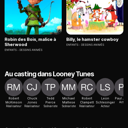
Robin des Bois, malice à
Billy, le hamster cowboy
Sherwood
ENFANTS
DESSINS ANIMÉS
ENFANTS
DESSINS ANIMÉS
Au casting dans Looney Tunes
Robert
Chuck
Tedd
Michael
Robert
Leon
Paul Jul
McKimson
Jones
Pierce
Maltese
Clampett
Schlesinger
Acteur
Réalisateur
Réalisateur
Scénariste
Scénariste
Réalisateur
Acteur