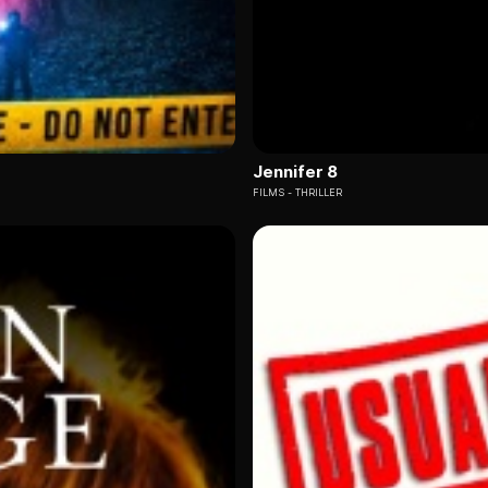
Jennifer 8
FILMS
THRILLER