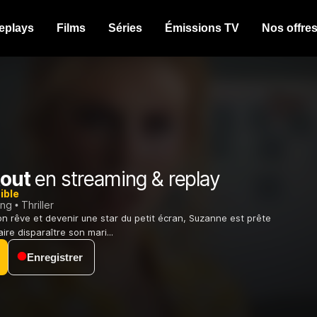
eplays
Films
Séries
Émissions TV
Nos offre
tout
en streaming & replay
ible
ing
Thriller
on rêve et devenir une star du petit écran, Suzanne est prête
ire disparaître son mari...
Enregistrer