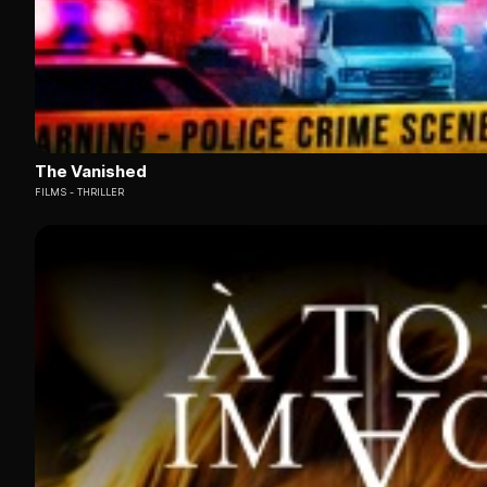
The Vanished
FILMS
THRILLER