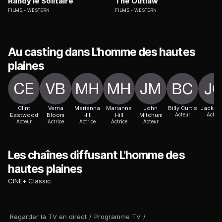
Randy le Solitaire
The Outlaw
FILMS
WESTERN
FILMS
WESTERN
Au casting dans L'homme des hautes
plaines
Clint
Verna
Marianna
Marianna
John
Billy Curtis
Jack Gi
Eastwood
Bloom
Hill
Hill
Mitchum
Acteur
Acteur
Acteur
Actrice
Actrice
Actrice
Acteur
Les chaînes diffusant L'homme des
hautes plaines
CINE+ Classic
Regarder la TV en direct
/
Programme TV
/