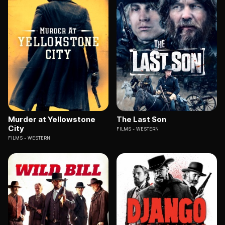
Murder at Yellowstone
The Last Son
City
FILMS
WESTERN
FILMS
WESTERN