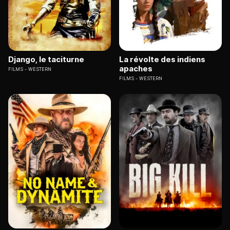
Django, le taciturne
La révolte des indiens
apaches
FILMS
WESTERN
FILMS
WESTERN