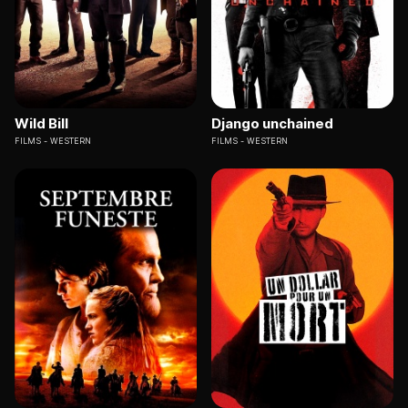
Wild Bill
Django unchained
FILMS
WESTERN
FILMS
WESTERN