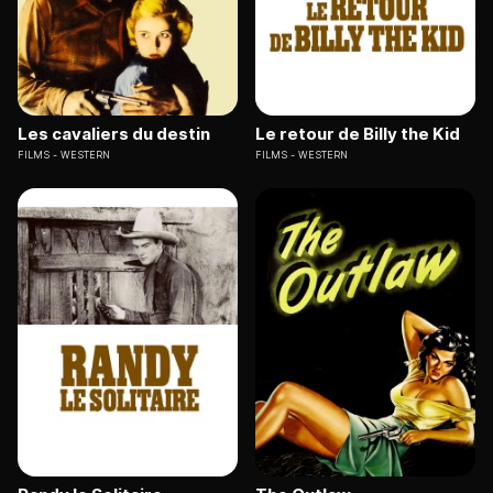
Les cavaliers du destin
Le retour de Billy the Kid
FILMS
WESTERN
FILMS
WESTERN