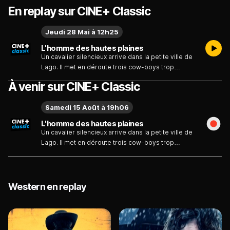
En replay sur CINE+ Classic
Jeudi 28 Mai à 12h25
L'homme des hautes plaines
Un cavalier silencieux arrive dans la petite ville de
Lago. Il met en déroute trois cow-boys trop
prétentieux et abuse d'une femme qui le
À venir sur CINE+ Classic
provoquait. Les habitants, impressionnés, lui
demandent de les aider à protéger la ville contre
Samedi 15 Août à 19h06
une bande de malfrats. Il accepte à condition
d'avoir carte blanche...
L'homme des hautes plaines
Un cavalier silencieux arrive dans la petite ville de
Lago. Il met en déroute trois cow-boys trop
prétentieux et abuse d'une femme qui le
provoquait. Les habitants, impressionnés, lui
demandent de les aider à protéger la ville contre
une bande de malfrats. Il accepte à condition
Western en replay
d'avoir carte blanche...