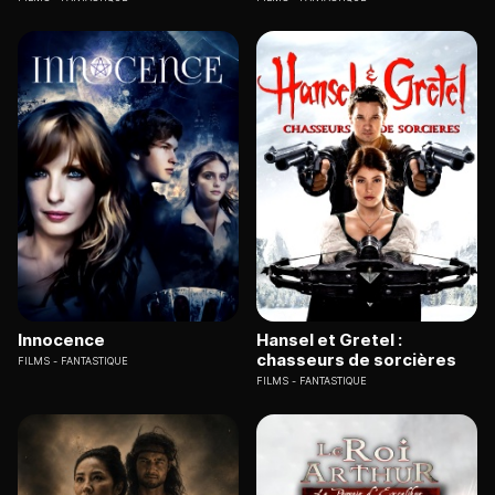
Innocence
Hansel et Gretel :
chasseurs de sorcières
FILMS
FANTASTIQUE
FILMS
FANTASTIQUE