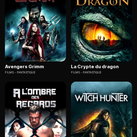
Avengers Grimm
La Crypte du dragon
FILMS
FANTASTIQUE
FILMS
FANTASTIQUE