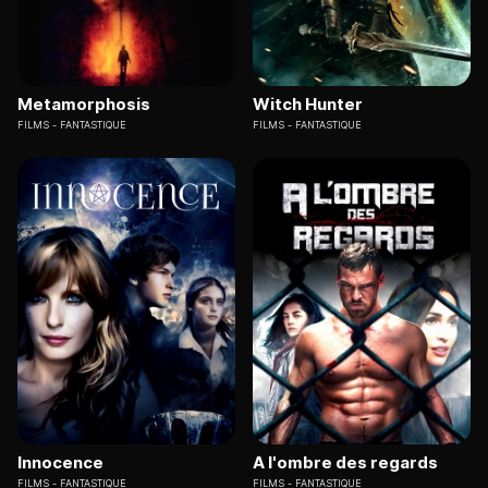
Metamorphosis
Witch Hunter
FILMS
FANTASTIQUE
FILMS
FANTASTIQUE
Innocence
A l'ombre des regards
FILMS
FANTASTIQUE
FILMS
FANTASTIQUE