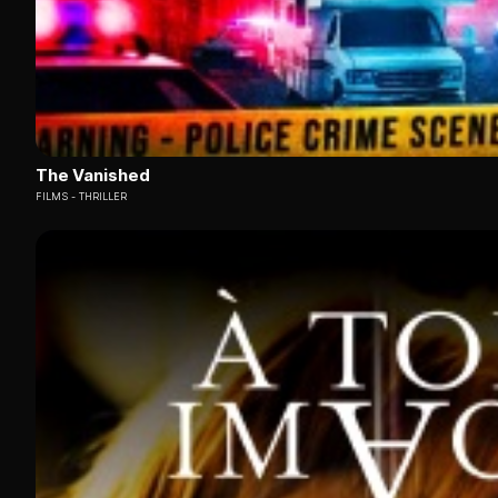
The Vanished
FILMS
THRILLER