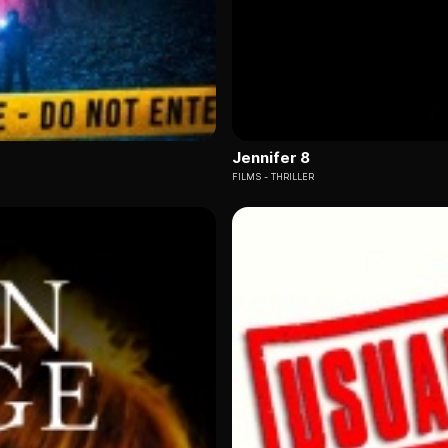
Jennifer 8
FILMS
THRILLER