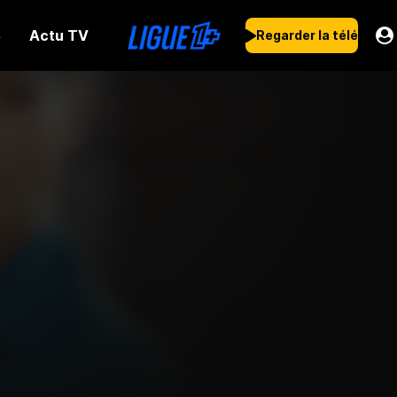
Actu TV
s
Regarder la télé