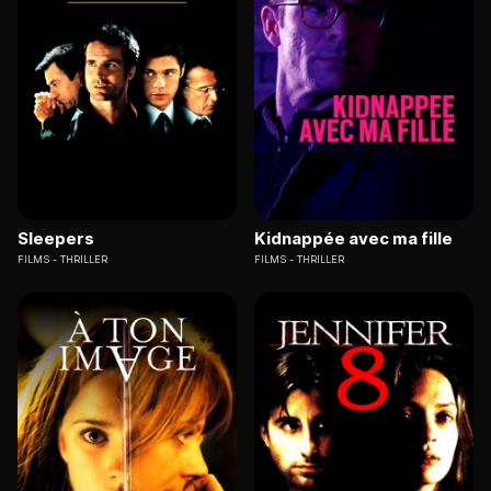
Sleepers
Kidnappée avec ma fille
FILMS
THRILLER
FILMS
THRILLER