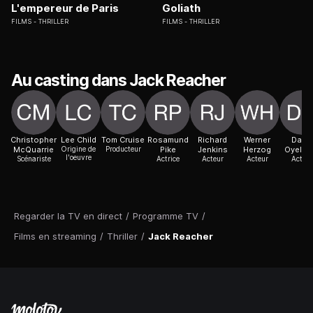
L'empereur de Paris
Goliath
FILMS
THRILLER
FILMS
THRILLER
Au casting dans Jack Reacher
Christopher
Lee Child
Tom Cruise
Rosamund
Richard
Werner
David
McQuarrie
Origine de
Producteur
Pike
Jenkins
Herzog
Oyelo
l'oeuvre
Scénariste
Actrice
Acteur
Acteur
Acteur
Regarder la TV en direct
/
Programme TV
/
Films en streaming
/
Thriller
/
Jack Reacher