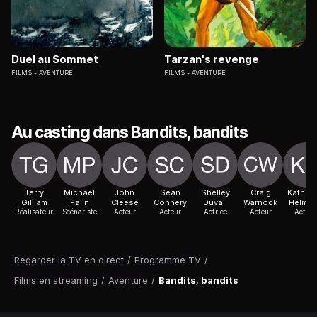
Duel au Sommet
Tarzan's revenge
FILMS
AVENTURE
FILMS
AVENTURE
Au casting dans Bandits, bandits
Terry
Michael
John
Sean
Shelley
Craig
Katheri
Gilliam
Palin
Cleese
Connery
Duvall
Warnock
Helmo
Réalisateur
Scénariste
Acteur
Acteur
Actrice
Acteur
Actric
Regarder la TV en direct
/
Programme TV
/
Films en streaming
/
Aventure
/
Bandits, bandits