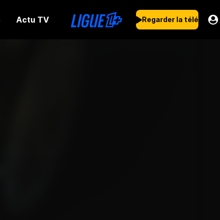
Actu TV
s
Regarder la télé