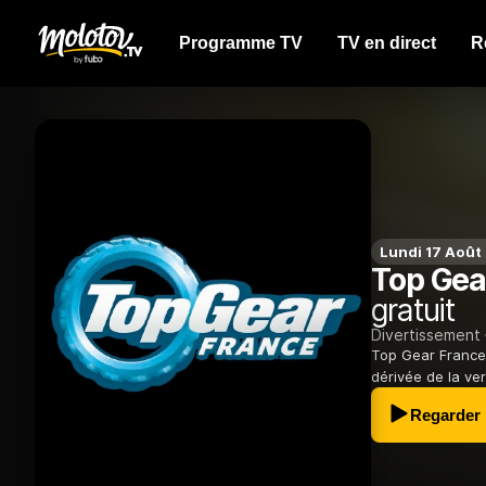
Programme TV
TV en direct
R
Lundi 17 Août
Top Gea
gratuit
Divertissement
Top Gear France 
dérivée de la ve
Regarder