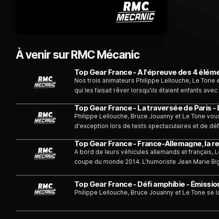
À venir sur RMC Mécanic
Top Gear France - A l'épreuve des 4 élémen
Nos trois animateurs Philippe Lellouche, Le Tone 
qui les faisait rêver lorsqu'ils étaient enfants av
soumettre au challenge des quatre éléments : terre
Top Gear France - La traversée de Paris - 
Philippe Lellouche, Bruce Jouanny et Le Tone vo
d'exception lors de tests spectaculaires et de déf
Top Gear France - France-Allemagne, la re
A bord de leurs véhicules allemands et français, Le
coupe du monde 2014. L'humoriste Jean Marie Biga
Top Gear France - Défi amphibie - Émission
Philippe Lellouche, Bruce Jouanny et Le Tone se l