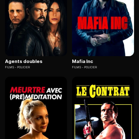
Agents doubles
Mafia Inc
FILMS
POLICIER
FILMS
POLICIER