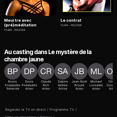
Meurtre avec
Le contrat
(pré)méditation
FILMS
POLICIER
FILMS
POLICIER
Au casting dans Le mystère de la
chambre jaune
Bruno
Denis
Claude
Sabine
Jean-Noël
Michael
Olivie
Podalydès
Podalydès
Rich
Azéma
Brouté
Lonsdale
Gourm
Scénariste
Acteur
Acteur
Actrice
Acteur
Acteur
Acteur
Regarder la TV en direct
/
Programme TV
/