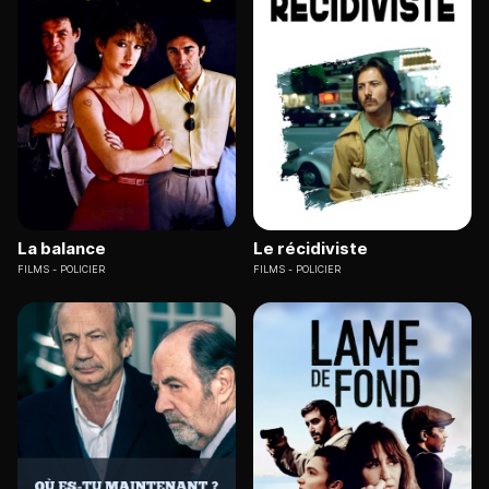
La balance
Le récidiviste
FILMS
POLICIER
FILMS
POLICIER