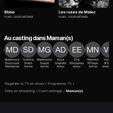
Shine
Les ruses de Malec
FILMS
COURT-MÉTRAGE
FILMS
COURT-MÉTRAGE
Au casting dans Maman(s)
Maïmouna
Sokhna
Maïmouna
Azize
Eriq
Mareme
Vivian
Doucouré
Diallo
Gueye
Diabaté
Ebouaney
N'Diaye
N'Dou
Réalisatrice
Actrice
Actrice
Acteur
Acteur
Actrice
Musicien
Regarder la TV en direct
/
Programme TV
/
Films en streaming
/
Court-métrage
/
Maman(s)