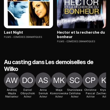
Last Night
Hector et la recherche du
bonheur
FILMS
COMÉDIES DRAMATIQUES
FILMS
COMÉDIES DRAMATIQUES
Au casting dans Les demoiselles de
Wilko
Andrzej
Daniel
Anna
Maja
Stanisława
Christine
Krysty
Wajda
Olbrychski
Seniuk
Komorowska
Celińska
Pascal
Zachwato
Réalisateur
Acteur
Acteur
Acteur
Acteur
Actrice
Acteur