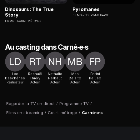
Dinosaurs : The True
Pyromanes
Story
FILMS
COURT-MÉTRAGE
FILMS
COURT-MÉTRAGE
Au casting dans Carné·e·s
Léo
Raphaël
Nathalie
Mas
Fotinì
Deschênes
Thiéry
Herbaut
Belsito
Peluso
Réalisateur
Acteur
Acteur
Acteur
Acteur
Regarder la TV en direct
/
Programme TV
/
Films en streaming
/
Court-métrage
/
Carné·e·s