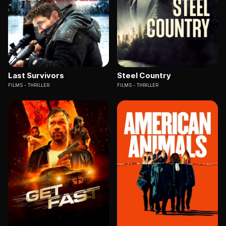
Last Survivors
Steel Country
FILMS
THRILLER
FILMS
THRILLER