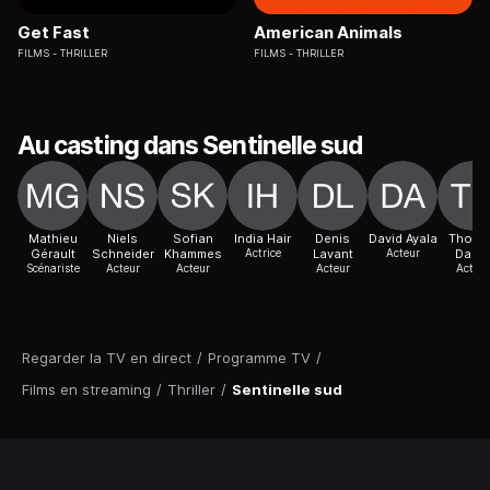
Get Fast
American Animals
FILMS
THRILLER
FILMS
THRILLER
Au casting dans Sentinelle sud
Mathieu
Niels
Sofian
India Hair
Denis
David Ayala
Thoma
Gérault
Schneider
Khammes
Actrice
Lavant
Acteur
Daloz
Scénariste
Acteur
Acteur
Acteur
Acteur
Regarder la TV en direct
/
Programme TV
/
Films en streaming
/
Thriller
/
Sentinelle sud