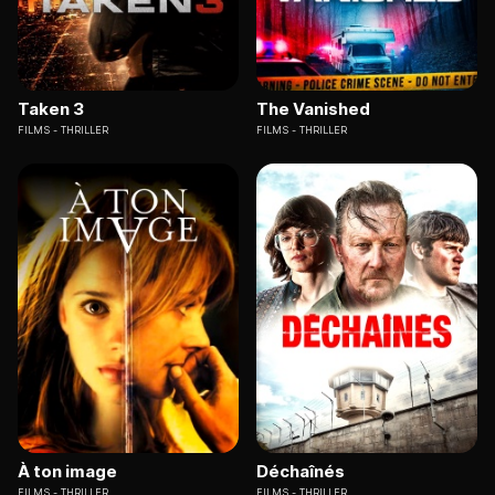
Taken 3
The Vanished
FILMS
THRILLER
FILMS
THRILLER
À ton image
Déchaînés
FILMS
THRILLER
FILMS
THRILLER