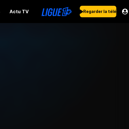
Actu TV
s
Regarder la télé