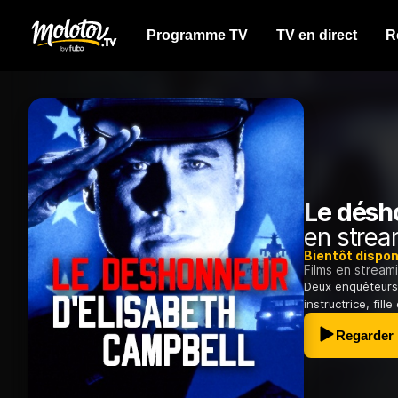
Programme TV
TV en direct
R
Le désh
en strea
Bientôt dispon
Films en stream
Deux enquêteurs m
instructrice, fill
Regarder