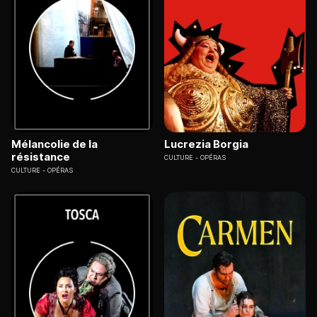
Mélancolie de la
Lucrezia Borgia
résistance
CULTURE
OPÉRAS
CULTURE
OPÉRAS