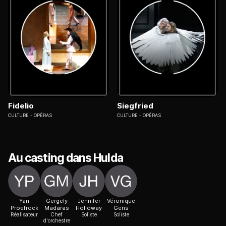
Fidelio
Siegfried
CULTURE
OPÉRAS
CULTURE
OPÉRAS
Au casting dans Hulda
Yan
Gergely
Jennifer
Véronique
Proefrock
Madaras
Holloway
Gens
Réalisateur
Chef
Soliste
Soliste
d'orchestre