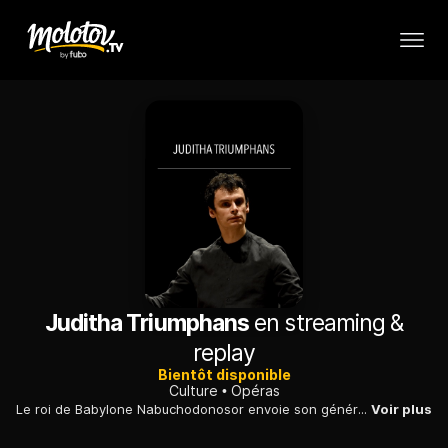
Juditha Triumphans
en streaming &
replay
Bientôt disponible
Culture
Opéras
Le roi de Babylone Nabuchodonosor envoie son général Holopherne conquérir la ville de Béthulie en Israël. Pour sauver ses compatriotes israélites, la courageuse Judith décide de séduire Holopherne. Quand il s'endort, elle lui coupe la tête.
Voir plus