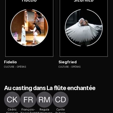
Fidelio
Siegfried
CULTURE
OPÉRAS
CULTURE
OPÉRAS
Au casting dans La flûte enchantée
Cédric
François-
Regula
Cyrille