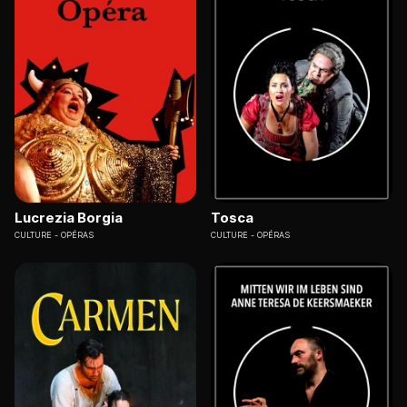
Lucrezia Borgia
Tosca
CULTURE
OPÉRAS
CULTURE
OPÉRAS