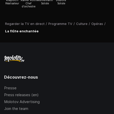
Klapisch
Xavier Roth
Mühlemann
Dubois
Réalisateur
Chef
Soliste
Soliste
d'orchestre
Regarder la TV en direct
/
Programme TV
/
Culture
/
Opéras
/
La flûte enchantée
Découvrez-nous
Presse
Press releases (en)
Molotov Advertising
Join the team