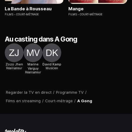
La Bande à Rousseau
Mange
FILMS
COURT-MÉTRAGE
FILMS
COURT-MÉTRAGE
Au casting dans A Gong
Zozo Jhen
Marine
David Kamp
Réalisateur
Varguy
Musicien
Réalisateur
Regarder la TV en direct
/
Programme TV
/
Films en streaming
/
Court-métrage
/
A Gong