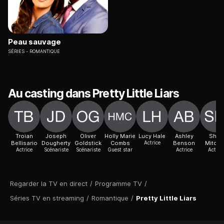
Peau sauvage
SÉRIES
ROMANTIQUE
Au casting dans Pretty Little Liars
Troian
Joseph
Oliver
Holly Marie
Lucy Hale
Ashley
Shay
Bellisario
Dougherty
Goldstick
Combs
Actrice
Benson
Mitche
Actrice
Scénariste
Scénariste
Guest star
Actrice
Actric
Regarder la TV en direct
/
Programme TV
/
Séries TV en streaming
/
Romantique
/
Pretty Little Liars