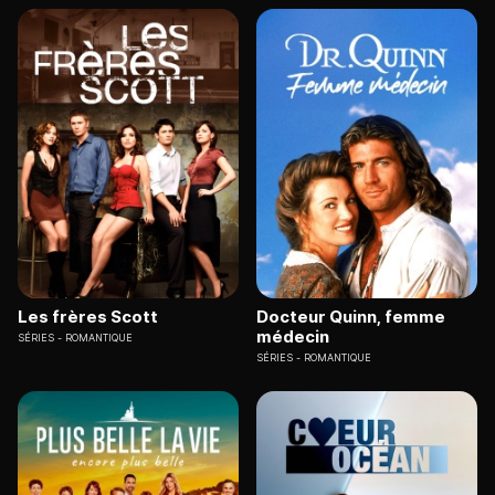
Les frères Scott
Docteur Quinn, femme
médecin
SÉRIES
ROMANTIQUE
SÉRIES
ROMANTIQUE