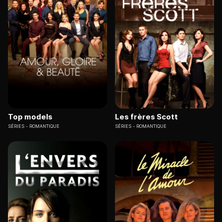
Top models
Les frères Scott
SÉRIES
ROMANTIQUE
SÉRIES
ROMANTIQUE