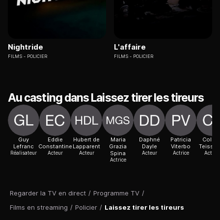
Nightride
L'affaire
FILMS
POLICIER
FILMS
POLICIER
Au casting dans Laissez tirer les tireurs
Guy
Eddie
Hubert de
Maria
Daphné
Patricia
Colett
Lefranc
Constantine
Lapparent
Grazia
Dayle
Viterbo
Teissèd
Réalisateur
Acteur
Acteur
Spina
Acteur
Actrice
Actric
Actrice
Regarder la TV en direct
/
Programme TV
/
Films en streaming
/
Policier
/
Laissez tirer les tireurs