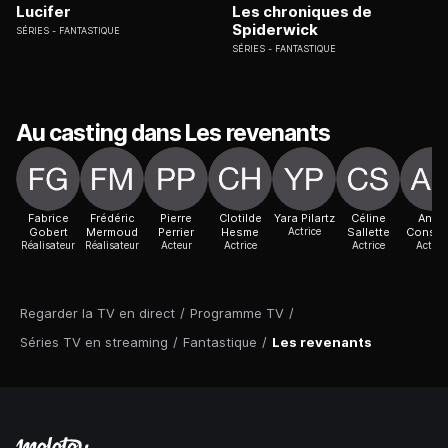
Lucifer
Les chroniques de
Spiderwick
SÉRIES
FANTASTIQUE
SÉRIES
FANTASTIQUE
Au casting dans Les revenants
Fabrice
Frédéric
Pierre
Clotilde
Yara Pilartz
Céline
Anne
Gobert
Mermoud
Perrier
Hesme
Actrice
Sallette
Consig
Réalisateur
Réalisateur
Acteur
Actrice
Actrice
Actric
Regarder la TV en direct
/
Programme TV
/
Séries TV en streaming
/
Fantastique
/
Les revenants