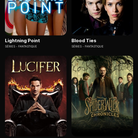
Lightning Point
Blood Ties
SÉRIES
FANTASTIQUE
SÉRIES
FANTASTIQUE