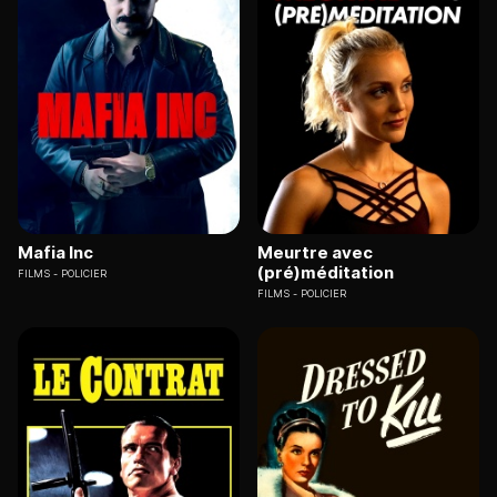
Mafia Inc
Meurtre avec
(pré)méditation
FILMS
POLICIER
FILMS
POLICIER