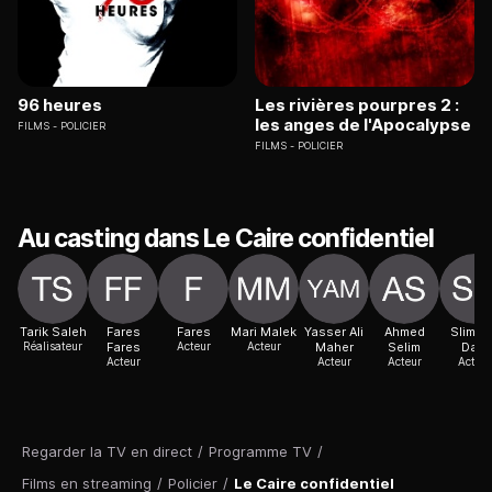
96 heures
Les rivières pourpres 2 :
les anges de l'Apocalypse
FILMS
POLICIER
FILMS
POLICIER
Au casting dans Le Caire confidentiel
Tarik Saleh
Fares
Fares
Mari Malek
Yasser Ali
Ahmed
Sliman
Réalisateur
Fares
Acteur
Acteur
Maher
Selim
Dazi
Acteur
Acteur
Acteur
Acteur
Regarder la TV en direct
/
Programme TV
/
Films en streaming
/
Policier
/
Le Caire confidentiel