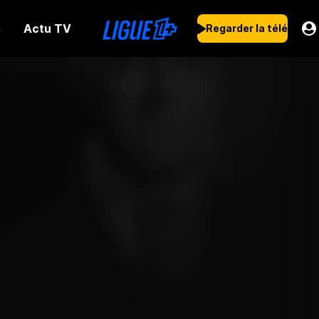
Actu TV
s
Regarder la télé