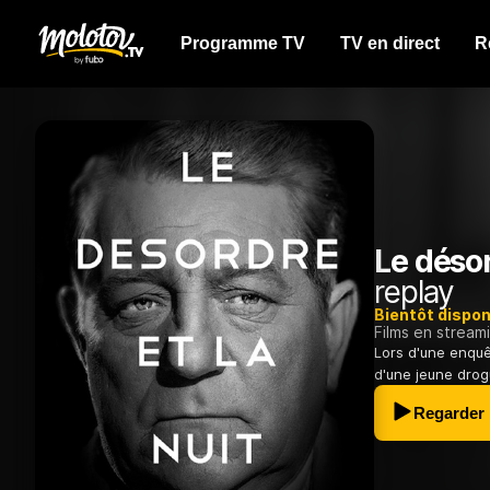
Programme TV
TV en direct
R
Le désor
replay
Bientôt dispon
Films en stream
Lors d'une enquê
d'une jeune drog
Regarder