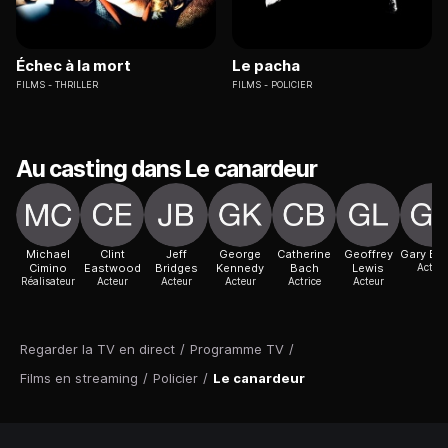
Échec à la mort
Le pacha
FILMS
THRILLER
FILMS
POLICIER
Au casting dans Le canardeur
Michael
Clint
Jeff
George
Catherine
Geoffrey
Gary Bu
Cimino
Eastwood
Bridges
Kennedy
Bach
Lewis
Acteur
Réalisateur
Acteur
Acteur
Acteur
Actrice
Acteur
Regarder la TV en direct
/
Programme TV
/
Films en streaming
/
Policier
/
Le canardeur