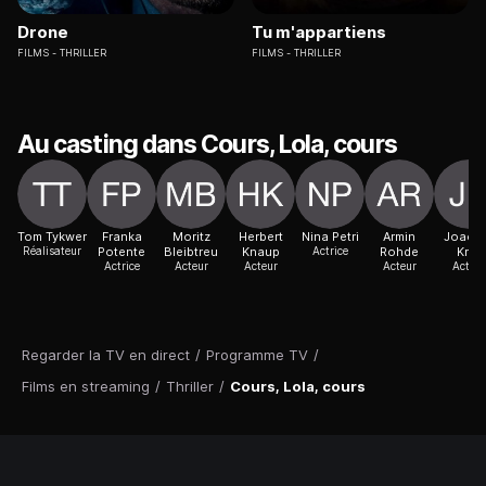
Drone
Tu m'appartiens
FILMS
THRILLER
FILMS
THRILLER
Au casting dans Cours, Lola, cours
Tom Tykwer
Franka
Moritz
Herbert
Nina Petri
Armin
Joach
Réalisateur
Potente
Bleibtreu
Knaup
Actrice
Rohde
Król
Actrice
Acteur
Acteur
Acteur
Acteur
Regarder la TV en direct
/
Programme TV
/
Films en streaming
/
Thriller
/
Cours, Lola, cours