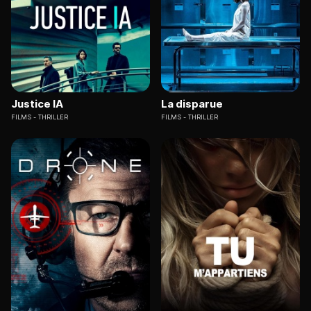
Justice IA
La disparue
FILMS
THRILLER
FILMS
THRILLER