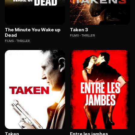
The Minute You Wake up
Taken 3
Dead
FILMS
THRILLER
FILMS
THRILLER
Taken
Entre les jambes