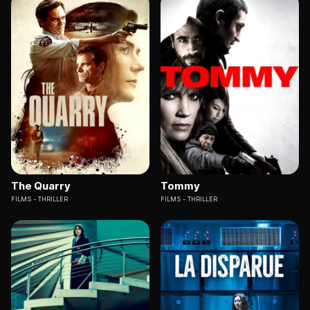
The Quarry
Tommy
FILMS
THRILLER
FILMS
THRILLER