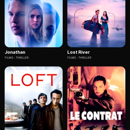
Jonathan
Lost River
FILMS
THRILLER
FILMS
THRILLER