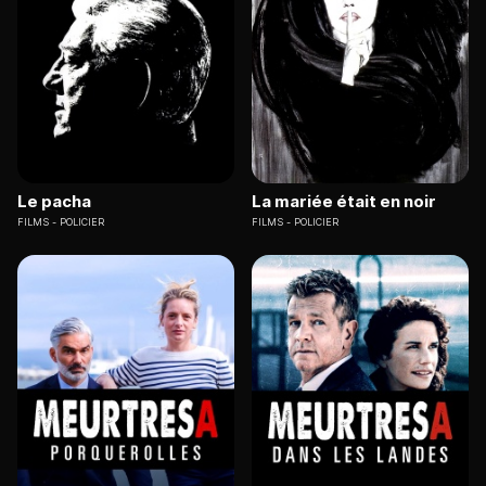
Le pacha
La mariée était en noir
FILMS
POLICIER
FILMS
POLICIER