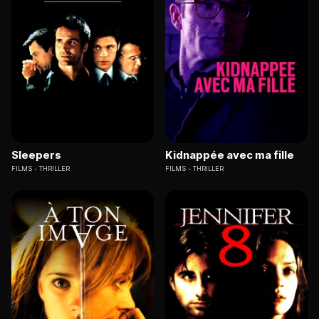
Sleepers
Kidnappée avec ma fille
FILMS
THRILLER
FILMS
THRILLER