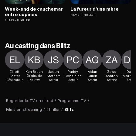
Week-end de cauchemar
La fureur d'une mère
entre copines
FILMS
THRILLER
FILMS
THRILLER
Au casting dans Blitz
Elliott
Ken Bruen
Jason
Paddy
Aidan
Zawe
David
Lester
Origine de
Statham
Considine
Gillen
Ashton
Morriss
l'oeuvre
Réalisateur
Acteur
Acteur
Acteur
Actrice
Acteur
Regarder la TV en direct
/
Programme TV
/
Films en streaming
/
Thriller
/
Blitz