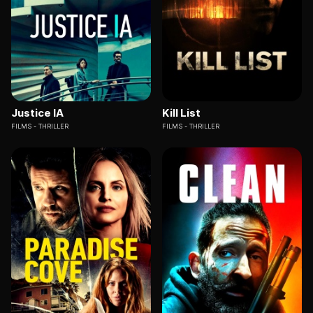
Justice IA
Kill List
FILMS
THRILLER
FILMS
THRILLER