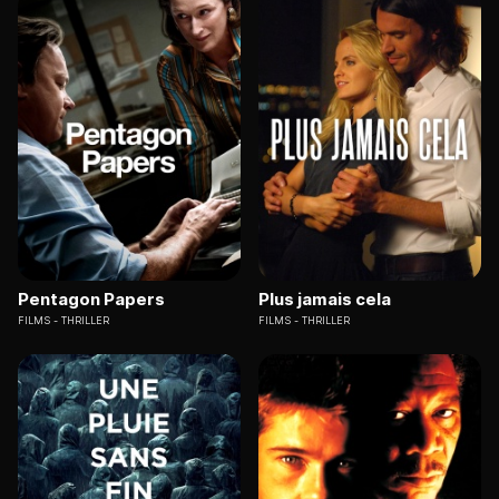
Pentagon Papers
Plus jamais cela
FILMS
THRILLER
FILMS
THRILLER