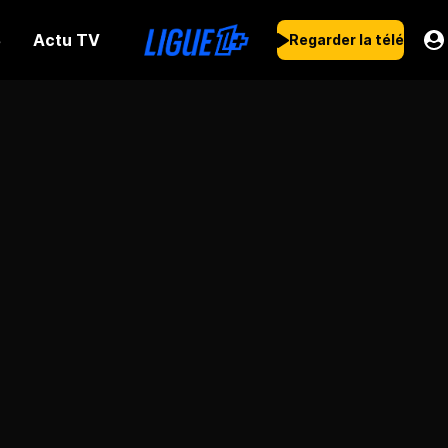
Actu TV
s
Regarder la télé