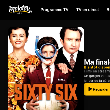
Programme TV
TV en direct
R
Ma final
Bientôt dispon
Films en stream
Un garçon voit 
le jour de la cér
Regarder