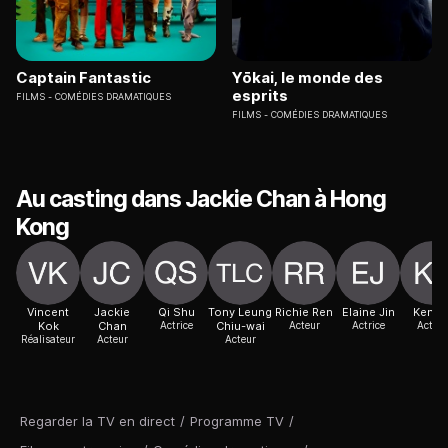
Captain Fantastic
Yōkai, le monde des
esprits
FILMS
COMÉDIES DRAMATIQUES
FILMS
COMÉDIES DRAMATIQUES
Au casting dans Jackie Chan à Hong
Kong
Vincent
Jackie
Qi Shu
Tony Leung
Richie Ren
Elaine Jin
Ken L
Kok
Chan
Actrice
Chiu-wai
Acteur
Actrice
Acteur
Réalisateur
Acteur
Acteur
Regarder la TV en direct
/
Programme TV
/