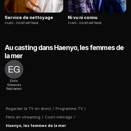
Service de nettoyage
Ni vu ni connu
FILMS
COURT-MÉTRAGE
FILMS
COURT-MÉTRAGE
Au casting dans Haenyo, les femmes de
la mer
Eloïc
Gimenez
Réalisateur
Regarder la TV en direct
/
Programme TV
/
Films en streaming
/
Court-métrage
/
Haenyo, les femmes de la mer