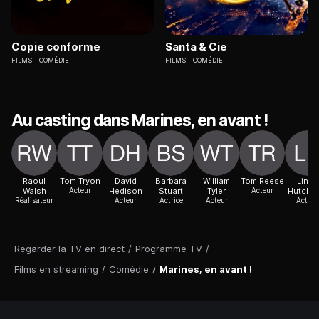
Copie conforme
Santa & Cie
FILMS
COMÉDIE
FILMS
COMÉDIE
Au casting dans Marines, en avant !
Raoul
Tom Tryon
David
Barbara
William
Tom Reese
Linda
Walsh
Acteur
Hedison
Stuart
Tyler
Acteur
Hutchin
Réalisateur
Acteur
Actrice
Acteur
Actric
Regarder la TV en direct
/
Programme TV
/
Films en streaming
/
Comédie
/
Marines, en avant !