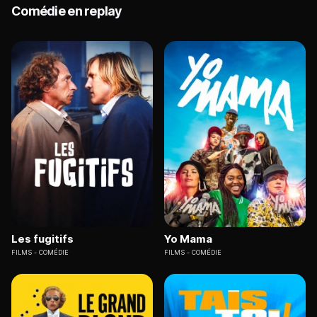
Comédie en replay
Les fugitifs
Yo Mama
FILMS
COMÉDIE
FILMS
COMÉDIE