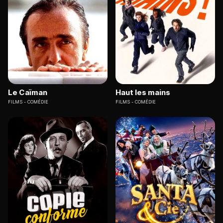
Le Caïman
Haut les mains
FILMS
COMÉDIE
FILMS
COMÉDIE