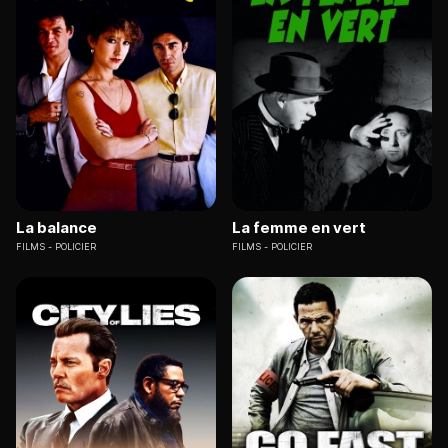
La balance
La femme en vert
FILMS
POLICIER
FILMS
POLICIER