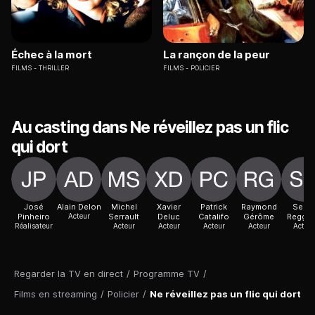
Échec à la mort
La rançon de la peur
FILMS
THRILLER
FILMS
POLICIER
Au casting dans Ne réveillez pas un flic
qui dort
José
Alain Delon
Michel
Xavier
Patrick
Raymond
Serg
Pinheiro
Acteur
Serrault
Deluc
Catalifo
Gérôme
Reggia
Réalisateur
Acteur
Acteur
Acteur
Acteur
Acteur
Regarder la TV en direct
/
Programme TV
/
Films en streaming
/
Policier
/
Ne réveillez pas un flic qui dort