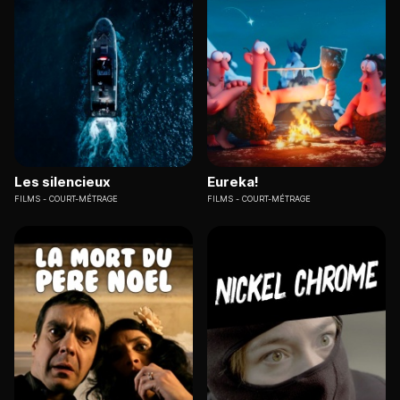
Les silencieux
Eureka!
FILMS
COURT-MÉTRAGE
FILMS
COURT-MÉTRAGE