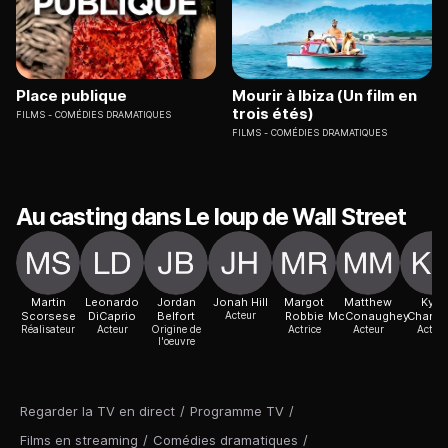
Place publique
Mourir à Ibiza (Un film en
trois étés)
FILMS
COMÉDIES DRAMATIQUES
FILMS
COMÉDIES DRAMATIQUES
Au casting dans Le loup de Wall Street
Martin
Leonardo
Jordan
Jonah Hill
Margot
Matthew
Kyle
Scorsese
DiCaprio
Belfort
Acteur
Robbie
McConaughey
Chandl
Réalisateur
Acteur
Origine de
Actrice
Acteur
Acteur
l'oeuvre
Regarder la TV en direct
/
Programme TV
/
Films en streaming
/
Comédies dramatiques
/