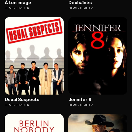
À ton image
Déchaînés
FILMS
THRILLER
FILMS
THRILLER
Usual Suspects
Jennifer 8
FILMS
THRILLER
FILMS
THRILLER