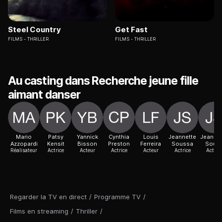
Steel Country
Get Fast
FILMS
THRILLER
FILMS
THRILLER
Au casting dans Recherche jeune fille
aimant danser
Mario
Patsy
Yannick
Cynthia
Louis
Jeannette
Jeannet
Azzopardi
Kensit
Bisson
Preston
Ferreira
Soussa
Sous
Réalisateur
Actrice
Acteur
Actrice
Acteur
Actrice
Actric
Regarder la TV en direct
/
Programme TV
/
Films en streaming
/
Thriller
/