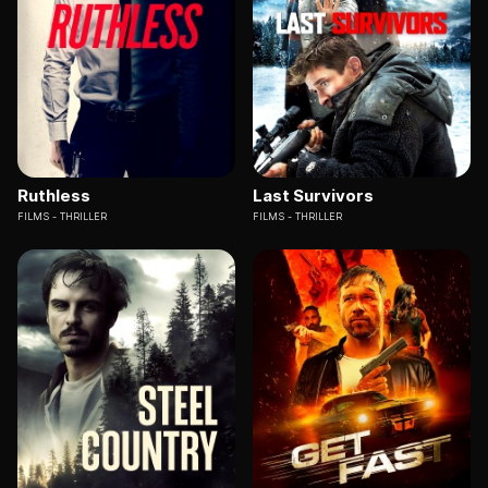
Ruthless
Last Survivors
FILMS
THRILLER
FILMS
THRILLER