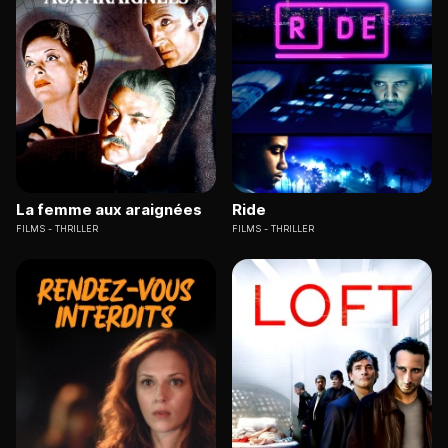
La femme aux araignées
Ride
FILMS
THRILLER
FILMS
THRILLER