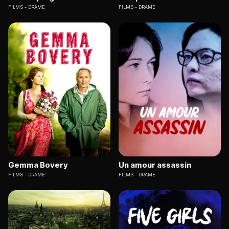
FILMS
DRAME
FILMS
DRAME
Gemma Bovery
Un amour assassin
FILMS
DRAME
FILMS
DRAME