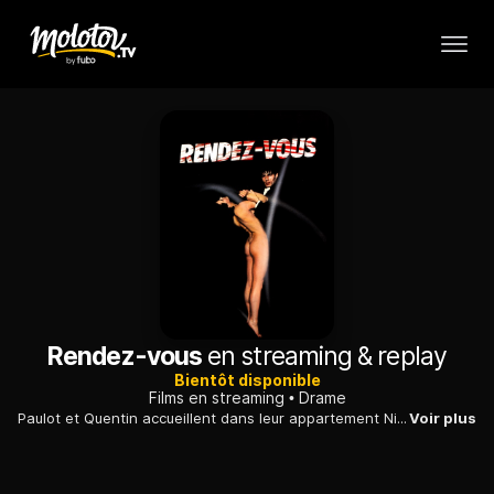
Rendez-vous
en streaming & replay
Bientôt disponible
Films en streaming
Drame
Paulot et Quentin accueillent dans leur appartement Nina, jeune comedienne. Fascinee par Quentin, etre inquietant et possessif, elle refuse l'amour que lui voue Paulot. Un evenement tragique transformera cet attrait dechirant en veritable hantise.
Voir plus