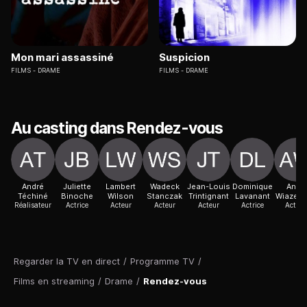
Mon mari assassiné
Suspicion
FILMS
DRAME
FILMS
DRAME
Au casting dans Rendez-vous
André
Juliette
Lambert
Wadeck
Jean-Louis
Dominique
Anne
Téchiné
Binoche
Wilson
Stanczak
Trintignant
Lavanant
Wiazem
Réalisateur
Actrice
Acteur
Acteur
Acteur
Actrice
Actric
Regarder la TV en direct
/
Programme TV
/
Films en streaming
/
Drame
/
Rendez-vous