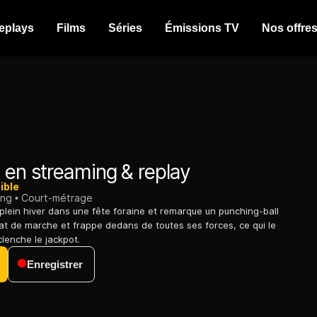
eplays
Films
Séries
Émissions TV
Nos offre
t
en streaming & replay
ible
ing
Court-métrage
lein hiver dans une fête foraine et remarque un punching-ball
at de marche et frappe dedans de toutes ses forces, ce qui le
clenche le jackpot.
Enregistrer