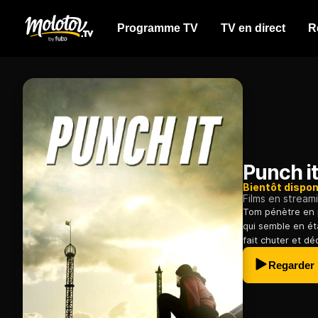
Programme TV
TV en direct
R
Punch i
Bientôt dispon
Films en stream
Tom pénètre en p
qui semble en ét
fait chuter et dé
Regarder