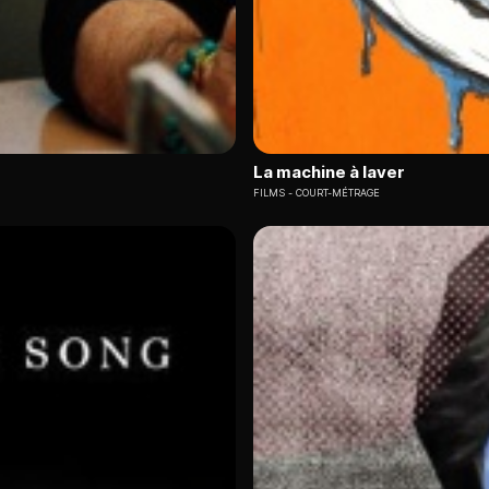
La machine à laver
FILMS
COURT-MÉTRAGE