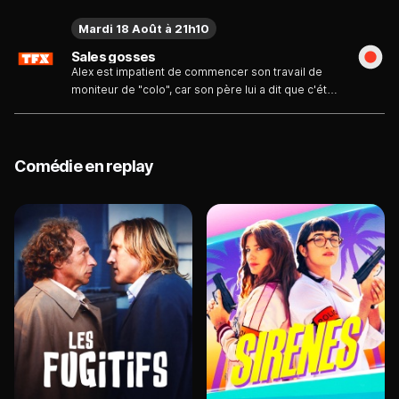
Mardi 18 Août à 21h10
Sales gosses
Alex est impatient de commencer son travail de
moniteur de "colo", car son père lui a dit que c'était
le meilleur moyen pour rencontrer des filles. Or, à
la suite d'une erreur d'inscription, on l'affecte à une
colonie de vacances un peu particulière. Il doit
s'occuper de personnes âgées bien décidées à
Comédie en replay
profiter de leur été....