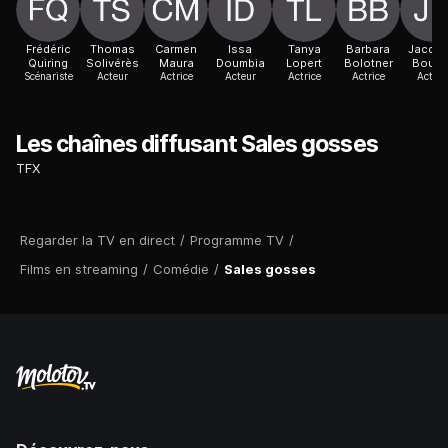
Frédéric
Thomas
Carmen
Issa
Tanya
Barbara
Jacqu
Quiring
Solivérès
Maura
Doumbia
Lopert
Bolotner
Boude
Scénariste
Acteur
Actrice
Acteur
Actrice
Actrice
Acteur
Les chaînes diffusant Sales gosses
TFX
Regarder la TV en direct
/
Programme TV
/
Films en streaming
/
Comédie
/
Sales gosses