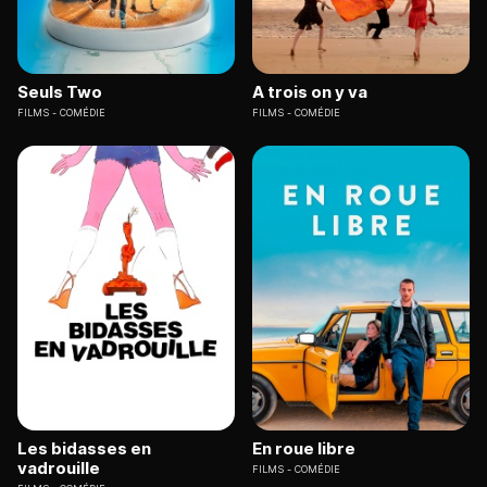
Seuls Two
A trois on y va
FILMS
COMÉDIE
FILMS
COMÉDIE
Les bidasses en
En roue libre
vadrouille
FILMS
COMÉDIE