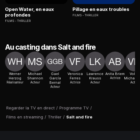
Open Water, en eaux
Pillage en eaux troubles
profondes
FILMS
THRILLER
FILMS
THRILLER
Au casting dans Salt and fire
Werner
Michael
Gael
Veronica
Lawrence
Anita Briem
Volke
Herzog
Shannon
García
Ferres
Krauss
Actrice
Michalow
Réalisateur
Acteur
Bernal
Actrice
Acteur
Acteur
Acteur
Regarder la TV en direct
/
Programme TV
/
Films en streaming
/
Thriller
/
Salt and fire