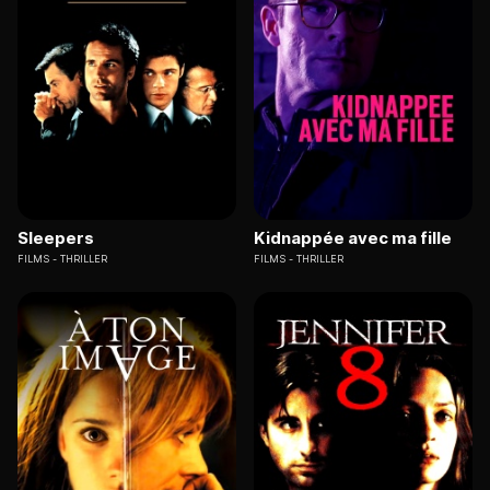
Sleepers
Kidnappée avec ma fille
FILMS
THRILLER
FILMS
THRILLER