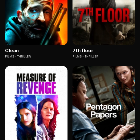
Clean
7th floor
FILMS
THRILLER
FILMS
THRILLER