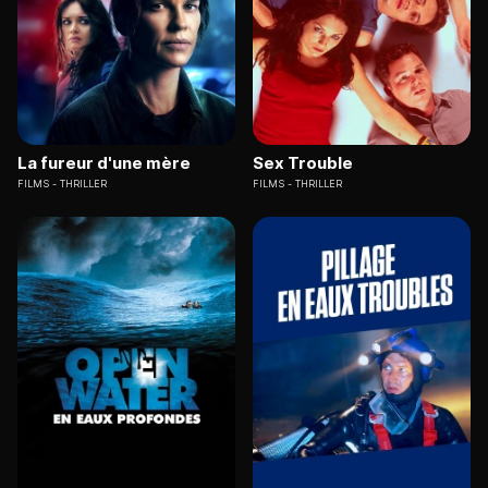
La fureur d'une mère
Sex Trouble
FILMS
THRILLER
FILMS
THRILLER